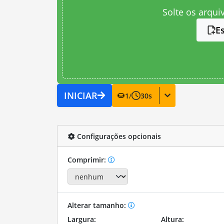
Solte os arqui
E
INICIAR
1
/
30
s
Configurações opcionais
Comprimir:
Alterar tamanho:
Largura:
Altura: