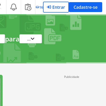
Entrar
Cadastre-se
16
T
para
...
Publicidade