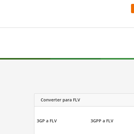
Converter para FLV
3GP a FLV
3GPP a FLV