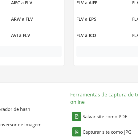
AIFC a FLV
FLV a AIFF
FL
ARW a FLV
FLV a EPS
FL
AVI a FLV
FLV a ICO
FL
Ferramentas de captura de t
online
rador de hash
Salvar site como PDF
nversor de imagem
Capturar site como JPG