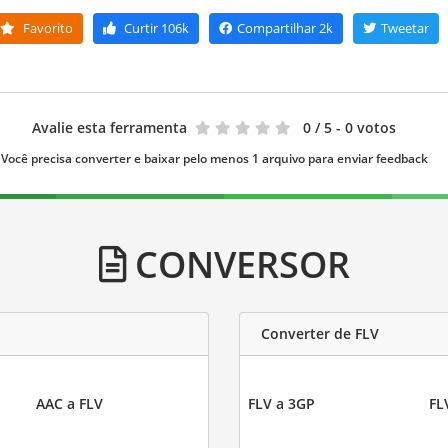
Favorito
Curtir
106k
Compartilhar
2k
Tweetar
Avalie esta ferramenta
0
/ 5 - 0 votos
Você precisa converter e baixar pelo menos 1 arquivo para enviar feedback
CONVERSOR
Converter de FLV
AAC a FLV
FLV a 3GP
FL