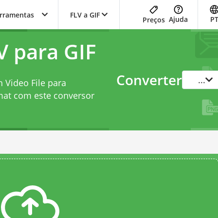
erramentas
FLV a GIF
Ajuda
P
Preços
V para GIF
Converter
...
 Video File para
mat com este
conversor