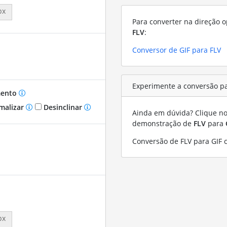
px
Para converter na direção o
FLV
:
Conversor de GIF para FLV
Experimente a conversão pa
mento
malizar
Desinclinar
Ainda em dúvida? Clique no 
demonstração de
FLV
para
Conversão de FLV para GIF 
px