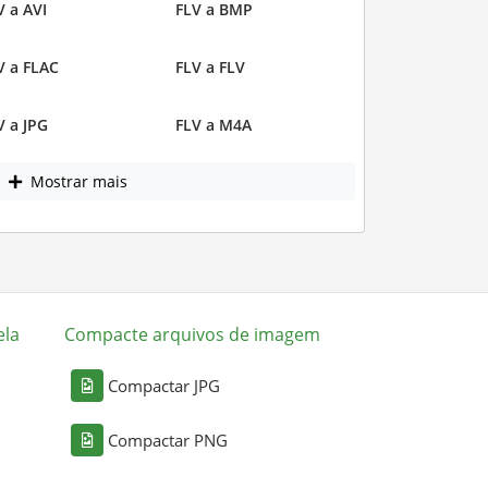
V a AVI
FLV a BMP
V a FLAC
FLV a FLV
V a JPG
FLV a M4A
Mostrar mais
ela
Compacte arquivos de imagem
Compactar JPG
Compactar PNG