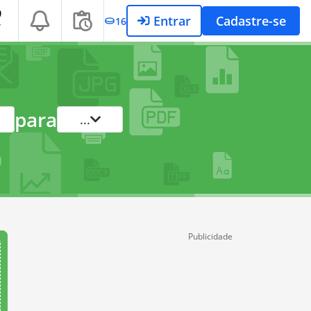
Entrar
Cadastre-se
16
T
para
...
Publicidade