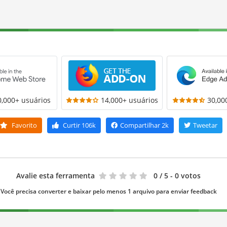
0,000+ usuários
14,000+ usuários
30,00
Favorito
Curtir
106k
Compartilhar
2k
Tweetar
Avalie esta ferramenta
0
/ 5 - 0 votos
Você precisa converter e baixar pelo menos 1 arquivo para enviar feedback