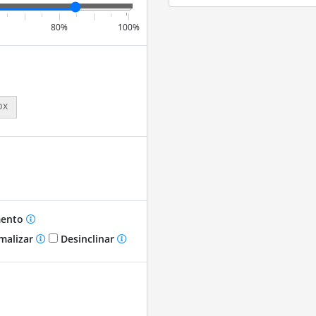
80%
100%
px
mento
malizar
Desinclinar