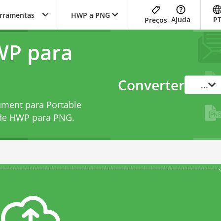
erramentas
HWP a PNG
Ajuda
P
Preços
WP para
Converter
...
ment para Portable
 de HWP para PNG
.