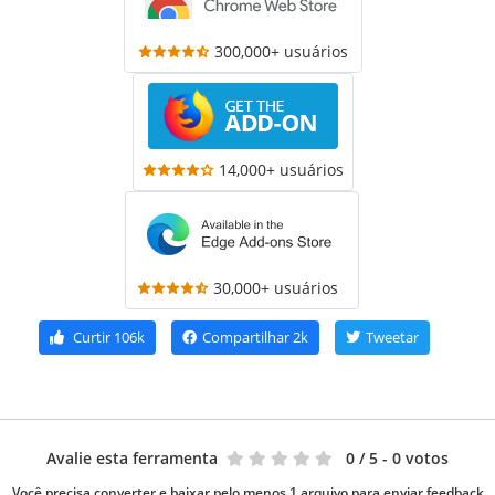
300,000+ usuários
14,000+ usuários
30,000+ usuários
Curtir
106k
Compartilhar
2k
Tweetar
Avalie esta ferramenta
0
/ 5 - 0 votos
Você precisa converter e baixar pelo menos 1 arquivo para enviar feedback