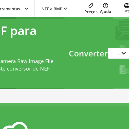
erramentas
NEF a BMP
Ajuda
P
Preços
F para
Converter
...
 Camera Raw Image File
ste
conversor de NEF