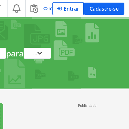
Entrar
Cadastre-se
16
T
para
...
Publicidade