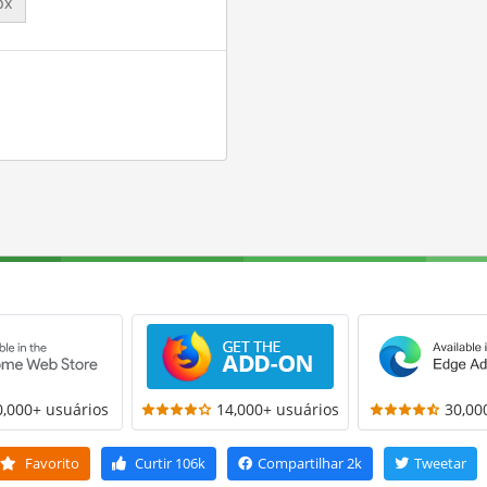
px
0,000+ usuários
14,000+ usuários
30,00
Favorito
Curtir
106k
Compartilhar
2k
Tweetar