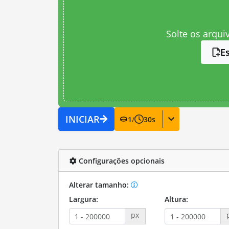
Solte os arqui
E
INICIAR
1
/
30
s
Configurações opcionais
Alterar tamanho:
Largura:
Altura:
px