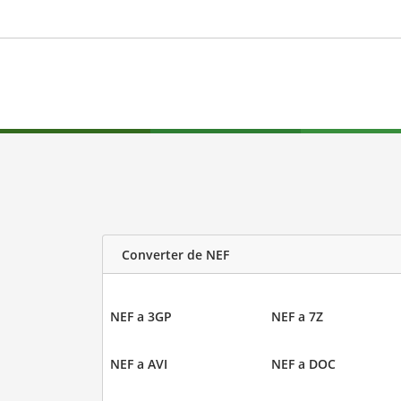
Converter de NEF
NEF a 3GP
NEF a 7Z
NEF a AVI
NEF a DOC