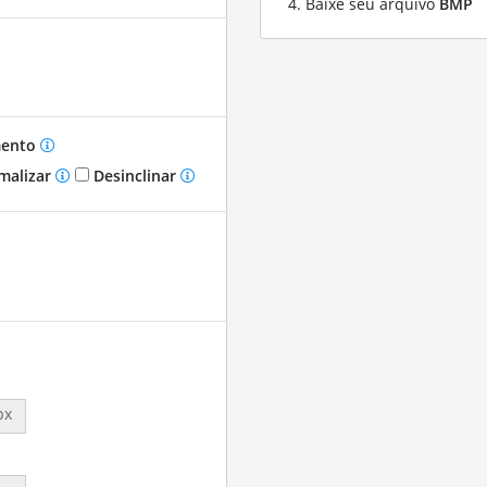
Baixe seu arquivo
BMP
mento
malizar
Desinclinar
px