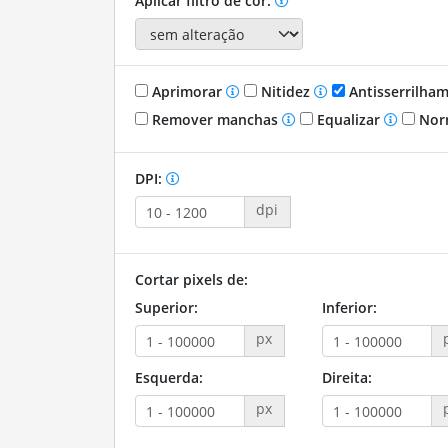
Aplicar filtro de cor:
Aprimorar
Nitidez
Antisserrilha
Remover manchas
Equalizar
Nor
DPI:
dpi
Cortar pixels de:
Superior:
Inferior:
px
Esquerda:
Direita:
px