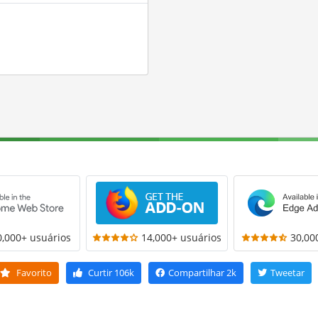
0,000+ usuários
14,000+ usuários
30,00
Favorito
Curtir
106k
Compartilhar
2k
Tweetar