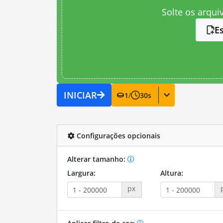
Solte os arqui
E
INICIAR
1
/
30
s
Configurações opcionais
Alterar tamanho:
Largura:
Altura:
px