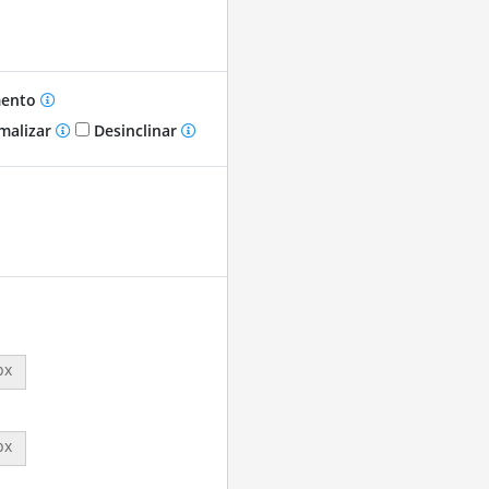
mento
malizar
Desinclinar
px
px