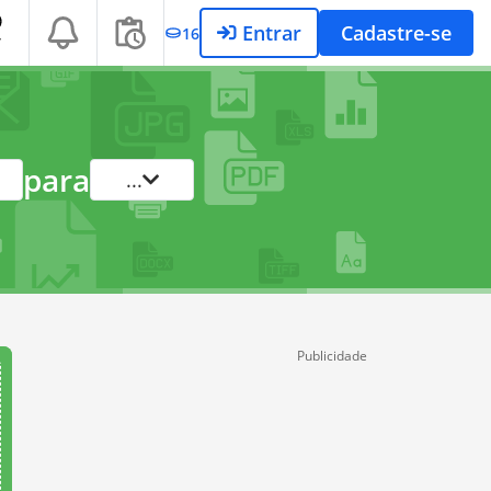
Entrar
Cadastre-se
16
T
para
...
Publicidade