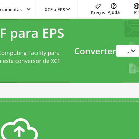
erramentas
XCF a EPS
Ajuda
P
Preços
F para EPS
Converter
...
omputing Facility para
m este
conversor de XCF