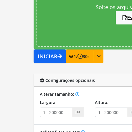
Solte os arqui
E
INICIAR
1
/
30
s
Configurações opcionais
Alterar tamanho:
Largura:
Altura:
px