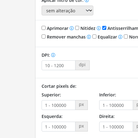
Aplicar filtro de cor:
Aprimorar
Nitidez
Antisserrilha
Remover manchas
Equalizar
Nor
DPI:
dpi
Cortar pixels de:
Superior:
Inferior:
px
Esquerda:
Direita:
px