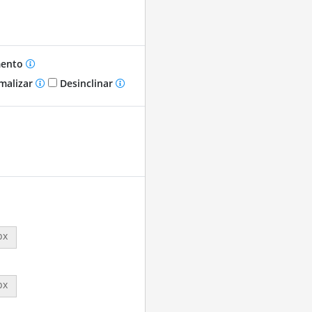
mento
malizar
Desinclinar
px
px