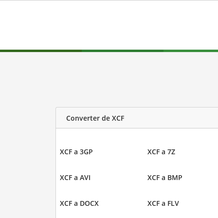
Converter de XCF
XCF a 3GP
XCF a 7Z
XCF a AVI
XCF a BMP
XCF a DOCX
XCF a FLV