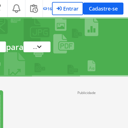
Entrar
Cadastre-se
16
T
para
...
Publicidade