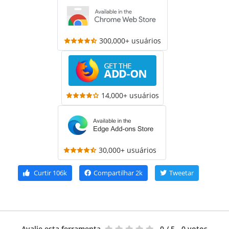
300,000+ usuários
14,000+ usuários
30,000+ usuários
Curtir
106k
Compartilhar
2k
Tweetar
Avalie esta ferramenta
0
/ 5 - 0 votos