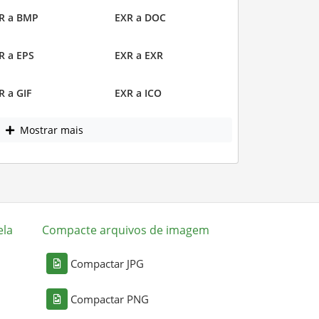
R a BMP
EXR a DOC
R a EPS
EXR a EXR
R a GIF
EXR a ICO
Mostrar mais
ela
Compacte arquivos de imagem
Compactar JPG
Compactar PNG