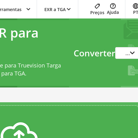
erramentas
EXR a TGA
Ajuda
P
Preços
R para
Converter
...
 para Truevision Targa
 para TGA
.