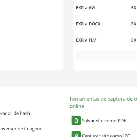
EXR a AVI
EX
EXR a DOCX
EX
EXR a FLV
EX
Ferramentas de captura de t
online
rador de hash
Salvar site como PDF
nversor de imagem
Capturar site como JPG