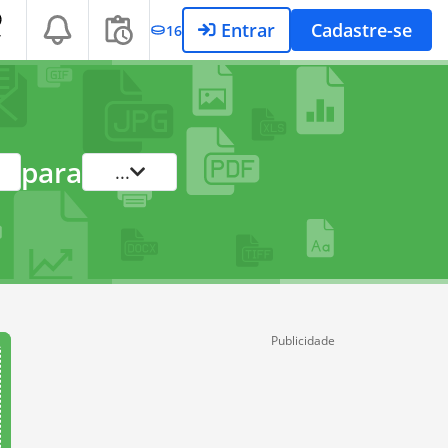
Entrar
Cadastre-se
16
T
para
...
Publicidade