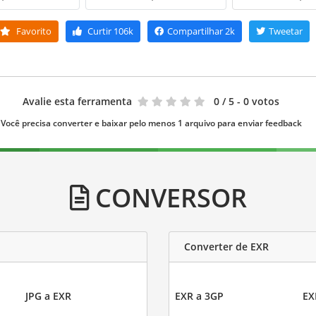
Favorito
Curtir
106k
Compartilhar
2k
Tweetar
Avalie esta ferramenta
0
/ 5 - 0 votos
Você precisa converter e baixar pelo menos 1 arquivo para enviar feedback
CONVERSOR
Converter de EXR
JPG a EXR
EXR a 3GP
EX