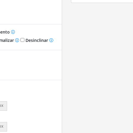
mento
malizar
Desinclinar
px
px