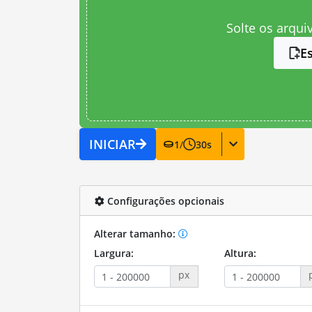
Solte os arqui
E
INICIAR
1
/
30
s
Configurações opcionais
Alterar tamanho:
Largura:
Altura:
px