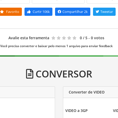
Favorito
Curtir
106k
Compartilhar
2k
Tweetar
Avalie esta ferramenta
0
/ 5 - 0 votos
Você precisa converter e baixar pelo menos 1 arquivo para enviar feedback
CONVERSOR
Converter de VIDEO
VIDEO a 3GP
VI