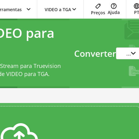
erramentas
VIDEO a TGA
Ajuda
P
Preços
DEO para
Converter
...
Stream para Truevision
de VIDEO para TGA
.