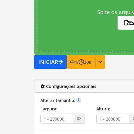
Solte os arqui
E
INICIAR
1
/
30
s
Configurações opcionais
Alterar tamanho:
Largura:
Altura:
px