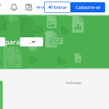
Entrar
Cadastre-se
16
T
para
...
Publicidade