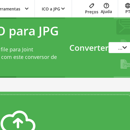
erramentas
ICO a JPG
Ajuda
P
Preços
O para JPG
Converter
...
ile para Joint
t com este
conversor de