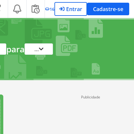
Entrar
Cadastre-se
16
T
para
...
Publicidade