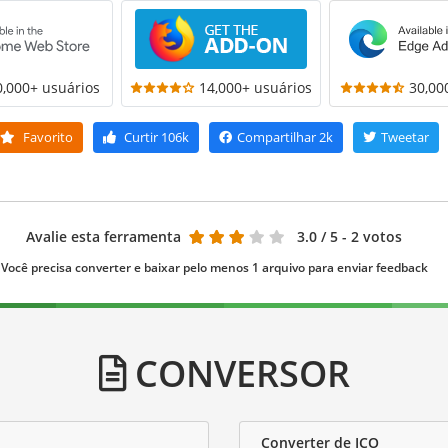
0,000+ usuários
14,000+ usuários
30,00
Favorito
Curtir
106k
Compartilhar
2k
Tweetar
Avalie esta ferramenta
3.0
/ 5 - 2 votos
Você precisa converter e baixar pelo menos 1 arquivo para enviar feedback
CONVERSOR
Converter de ICO