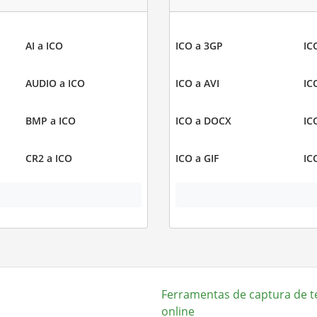
AI a ICO
ICO a 3GP
IC
AUDIO a ICO
ICO a AVI
IC
BMP a ICO
ICO a DOCX
IC
CR2 a ICO
ICO a GIF
IC
Ferramentas de captura de t
online