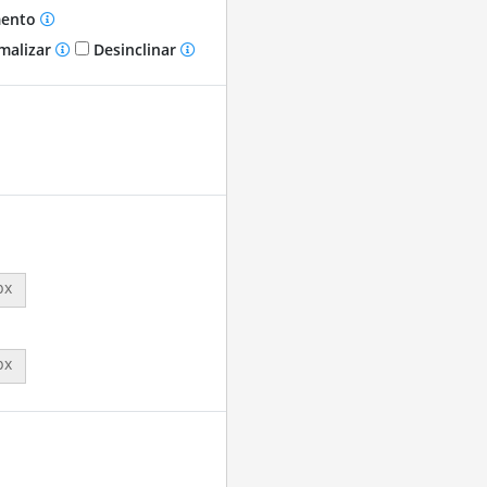
mento
malizar
Desinclinar
px
px