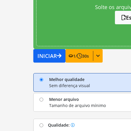
Solte os arqui
E
INICIAR
1
/
30
s
Melhor qualidade
Sem diferença visual
Menor arquivo
Tamanho de arquivo mínimo
Qualidade: